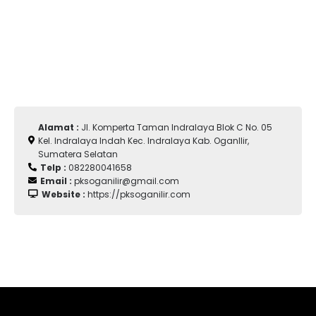
Alamat :
Jl. Komperta Taman Indralaya Blok C No. 05
Kel. Indralaya Indah Kec. Indralaya Kab. OganIlir,
Sumatera Selatan
Telp :
082280041658
Email :
pksoganilir@gmail.com
Website :
https://pksoganilir.com