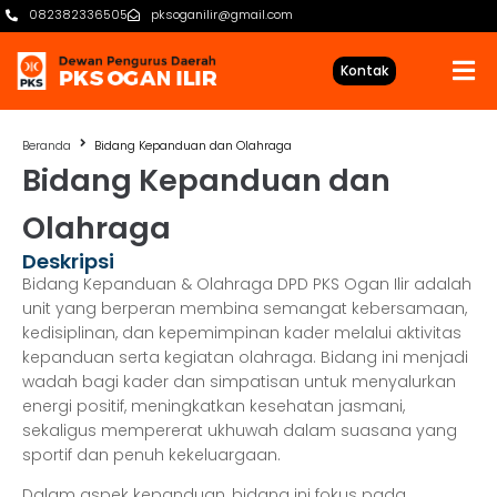
082382336505
pksoganilir@gmail.com
Kontak
Beranda
Bidang Kepanduan dan Olahraga
Bidang Kepanduan dan
Olahraga
Deskripsi
Bidang Kepanduan & Olahraga DPD PKS Ogan Ilir adalah
unit yang berperan membina semangat kebersamaan,
kedisiplinan, dan kepemimpinan kader melalui aktivitas
kepanduan serta kegiatan olahraga. Bidang ini menjadi
wadah bagi kader dan simpatisan untuk menyalurkan
energi positif, meningkatkan kesehatan jasmani,
sekaligus mempererat ukhuwah dalam suasana yang
sportif dan penuh kekeluargaan.
Dalam aspek kepanduan, bidang ini fokus pada