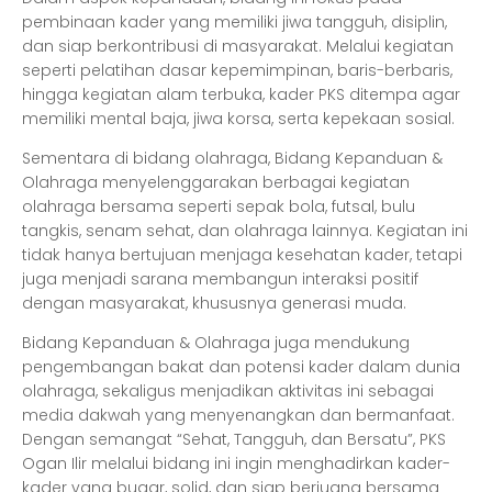
pembinaan kader yang memiliki jiwa tangguh, disiplin,
dan siap berkontribusi di masyarakat. Melalui kegiatan
seperti pelatihan dasar kepemimpinan, baris-berbaris,
hingga kegiatan alam terbuka, kader PKS ditempa agar
memiliki mental baja, jiwa korsa, serta kepekaan sosial.
Sementara di bidang olahraga, Bidang Kepanduan &
Olahraga menyelenggarakan berbagai kegiatan
olahraga bersama seperti sepak bola, futsal, bulu
tangkis, senam sehat, dan olahraga lainnya. Kegiatan ini
tidak hanya bertujuan menjaga kesehatan kader, tetapi
juga menjadi sarana membangun interaksi positif
dengan masyarakat, khususnya generasi muda.
Bidang Kepanduan & Olahraga juga mendukung
pengembangan bakat dan potensi kader dalam dunia
olahraga, sekaligus menjadikan aktivitas ini sebagai
media dakwah yang menyenangkan dan bermanfaat.
Dengan semangat “Sehat, Tangguh, dan Bersatu”, PKS
Ogan Ilir melalui bidang ini ingin menghadirkan kader-
kader yang bugar, solid, dan siap berjuang bersama